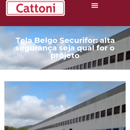
Tela Belgo Securifor: alta
segurança seja qual for o
projeto