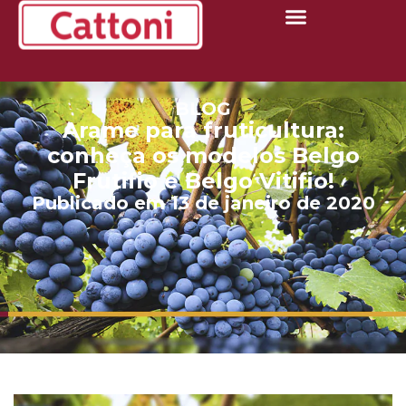
BLOG
Arame para fruticultura:
conheça os modelos Belgo
Frutifio e Belgo Vitifio!
Publicado em 13 de janeiro de 2020