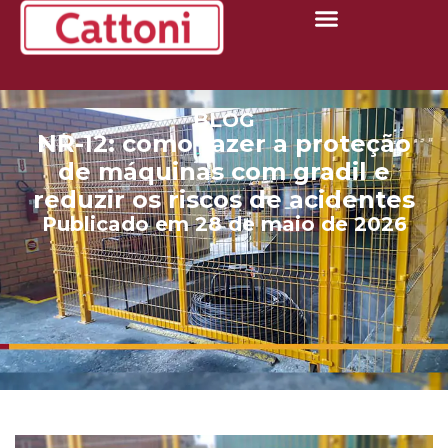
BLOG
NR-12: como fazer a proteção
de máquinas com gradil e
reduzir os riscos de acidentes
Publicado em 28 de maio de 2026