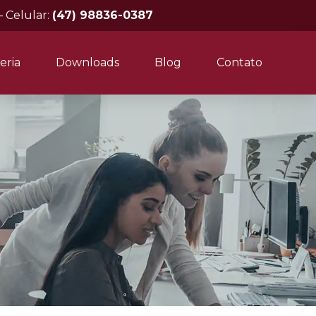
– Celular:
(47) 98836-0387
eria
Downloads
Blog
Contato