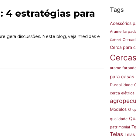
Tags
4 estratégias para
Acessórios p
Arame farpad
e gera discussões. Neste blog, veja medidas e
Cercad
Cattoni
Cerca para c
Cerca
arame farpad
para casas
Durabilidade
G
cerca elétrica
agropecu
Modelos
O q
Qu
qualidade
Te
patrimonial
Telas
Telas