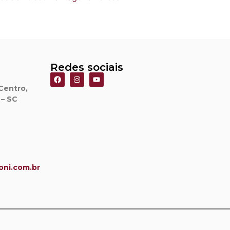
Redes sociais
Centro,
 – SC
ni.
com.br