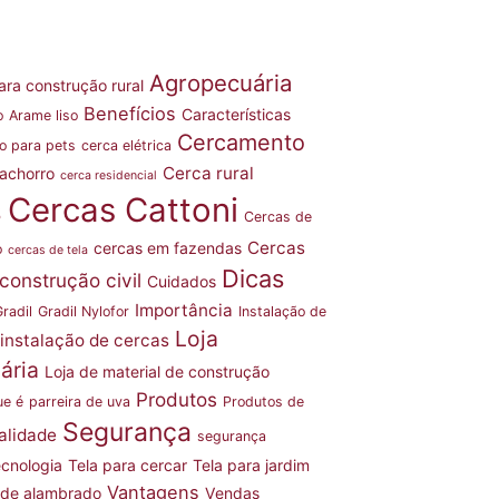
Agropecuária
ara construção rural
Benefícios
Características
o
Arame liso
Cercamento
o para pets
cerca elétrica
Cerca rural
achorro
cerca residencial
Cercas Cattoni
s
Cercas de
Cercas
cercas em fazendas
o
cercas de tela
Dicas
construção civil
Cuidados
Importância
radil
Gradil Nylofor
Instalação de
Loja
instalação de cercas
ária
Loja de material de construção
Produtos
ue é
parreira de uva
Produtos de
Segurança
alidade
segurança
cnologia
Tela para cercar
Tela para jardim
Vantagens
 de alambrado
Vendas