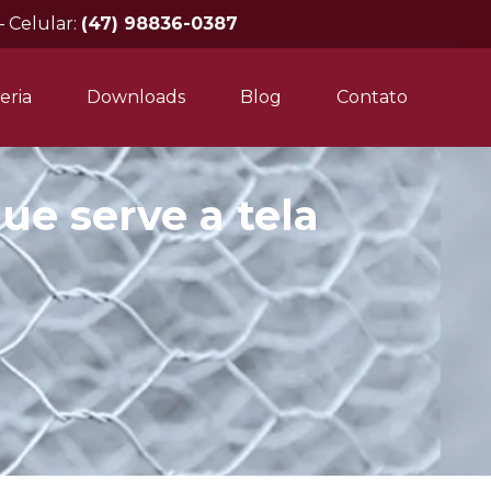
– Celular:
(47) 98836-0387
eria
Downloads
Blog
Contato
ue serve a tela