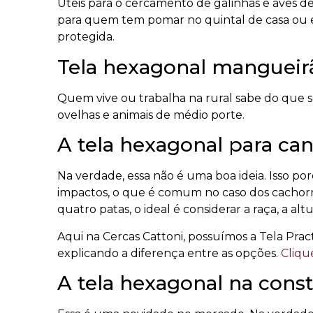
Quem vive ou trabalha na rural sabe do que se
ovelhas e animais de médio porte.
A tela hexagonal para can
Na verdade, essa não é uma boa ideia. Isso po
impactos, o que é comum no caso dos cachorr
quatro patas, o ideal é considerar a raça, a altu
Aqui na Cercas Cattoni, possuímos a Tela Prac
explicando a diferença entre as opções.
Cliqu
A tela hexagonal na const
Essa é uma novidade no mercado. Na verdad
sabe, porém, a tela hexagonal também tem sido
Nesse caso, elas são usadas para firmar o reb
ajudando na prevenção de futuras rachadura