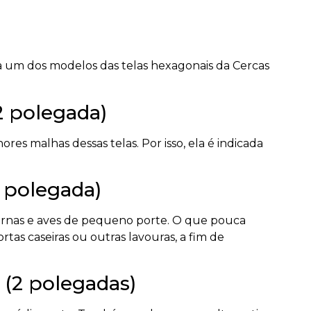
2 polegada)
s malhas dessas telas. Por isso, ela é indicada
1 polegada)
odornas e aves de pequeno porte. O que pouca
as caseiras ou outras lavouras, a fim de
 (2 polegadas)
de médio porte. Também pode ser uma alternativa
em fazendas e quer manter a produção mais
o (3 polegadas)