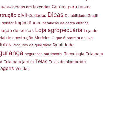
Cercas para casas
cercas em fazendas
 de tela
Dicas
trução civil
Cuidados
Durabilidade
Gradil
Importância
l Nylofor
Instalação de cerca elétrica
Loja agropecuária
alação de cercas
Loja de
rial de construção
Modelos
O que é
parreira de uva
dutos
Qualidade
Produtos de qualidade
gurança
Tecnologia
Tela para
segurança patrimonial
Telas
ar
Tela para jardim
Telas de alambrado
tagens
Vendas