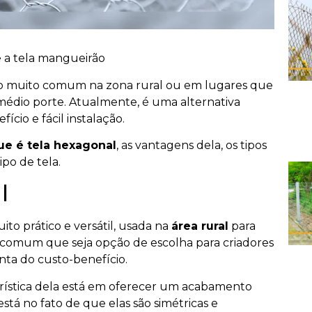
e a tela mangueirão
o muito comum na zona rural ou em lugares que
édio porte. Atualmente, é uma alternativa
cio e fácil instalação.
ue é tela hexagonal
, as vantagens dela, os tipos
po de tela.
l
to prático e versátil, usada na
área rural
para
. É comum que seja opção de escolha para criadores
nta do custo-benefício.
erística dela está em oferecer um acabamento
tá no fato de que elas são simétricas e