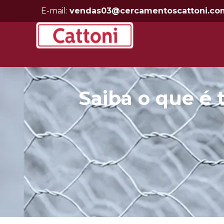
E-mail:
vendas03@cercamentoscattoni.co
Saiba o que é 