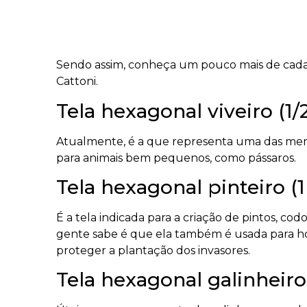
Tela hexagonal viveiro (1/
Atualmente, é a que representa uma das menore
para animais bem pequenos, como pássaros.
Tela hexagonal pinteiro (
É a tela indicada para a criação de pintos, c
gente sabe é que ela também é usada para hort
proteger a plantação dos invasores.
Tela hexagonal galinheiro
Úteis para o cercamento de galinhas e aves 
para quem tem pomar no quintal de casa ou 
protegida.
Tela hexagonal mangueirã