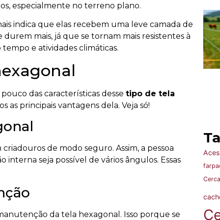
ços, especialmente no terreno plano.
nais indica que elas recebem uma leve camada de
 durem mais, já que se tornam mais resistentes à
tempo e atividades climáticas.
hexagonal
pouco das características desse
tipo de tela
as principais vantagens dela. Veja só!
gonal
T
 criadouros de modo seguro. Assim, a pessoa
Acess
ão interna seja possível de vários ângulos. Essas
farpa
Cerca
nção
cach
Ce
manutenção da tela hexagonal. Isso porque se