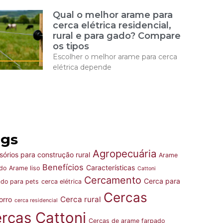
Qual o melhor arame para
cerca elétrica residencial,
rural e para gado? Compare
os tipos
Escolher o melhor arame para cerca
elétrica depende
ags
Agropecuária
órios para construção rural
Arame
Benefícios
Características
do
Arame liso
Cattoni
Cercamento
Cerca para
do para pets
cerca elétrica
Cercas
Cerca rural
orro
cerca residencial
rcas Cattoni
Cercas de arame farpado