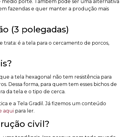
 trata: é a tela para o cercamento de porcos,
is?
rque a tela hexagonal não tem resistência para
os. Dessa forma, para quem tem esses bichos de
ra da tela e o tipo de cerca.
tica e a Tela Gradil. Já fizemos um conteúdo
e aqui
para ler.
rução civil?
e, uma tendência. Isso porque nem todo mundo
 atrativa para a construção civil.
oco na parede, mantendo o trabalho estático e
s.