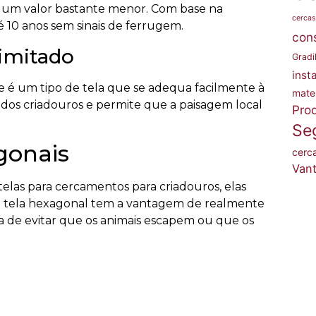
 um valor bastante menor. Com base na
cercas
 10 anos sem sinais de ferrugem.
cons
imitado
Gradi
inst
e é um tipo de tela que se adequa facilmente à
mate
a dos criadouros e permite que a paisagem local
Pro
Se
gonais
cerc
Van
elas para cercamentos para criadouros, elas
 a tela hexagonal tem a vantagem de realmente
ora de evitar que os animais escapem ou que os
 um dos modelos das telas hexagonais da Cercas