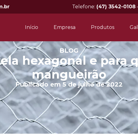
m.br
Telefone:
(47) 3542-0108
Início
Empresa
Produtos
Gal
BLOG
tela hexagonal e para q
mangueirão
Publicado em 5 de julho de 2022