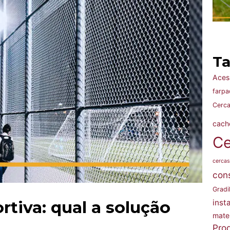
T
Acess
farpa
Cerca
cach
Ce
cercas
cons
Gradi
rtiva: qual a solução
inst
mate
Pro