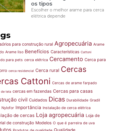
os tipos
Escolher o melhor arame para cerca
elétrica depende
ags
Agropecuária
órios para construção rural
Arame
Benefícios
Características
do
Arame liso
Cattoni
Cercamento
Cerca para
do para pets
cerca elétrica
Cercas
Cerca rural
orro
cerca residencial
rcas Cattoni
Cercas de arame farpado
Cercas para casas
cercas em fazendas
 de tela
Dicas
trução civil
Cuidados
Durabilidade
Gradil
Importância
l Nylofor
Instalação de cerca elétrica
Loja agropecuária
alação de cercas
Loja de
rial de construção
Modelos
O que é
parreira de uva
dutos
Qualidade
Produtos de qualidade