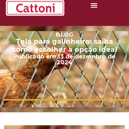
BLOG
Tela para galinheiro: saiba
como escolher a opção ideal
Publicado em 13 de dezembro de
2024